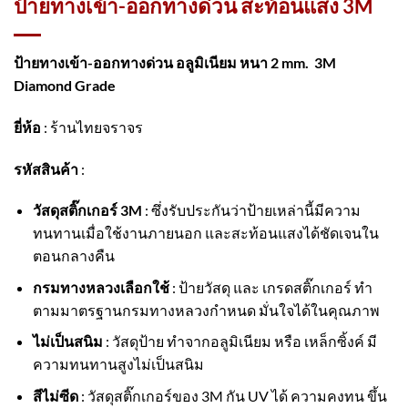
ป้ายทางเข้า-ออกทางด่วน สะท้อนแสง 3M
ป้ายทางเข้า-ออกทางด่วน อลูมิเนียม หนา 2 mm. 3M
Diamond Grade
ยี่ห้อ
: ร้านไทยจราจร
รหัสสินค้า
:
วัสดุสติ๊กเกอร์ 3M
: ซึ่งรับประกันว่าป้ายเหล่านี้มีความ
ทนทานเมื่อใช้งานภายนอก และสะท้อนแสงได้ชัดเจนใน
ตอนกลางคืน
กรมทางหลวงเลือกใช้
: ป้ายวัสดุ และ เกรดสติ๊กเกอร์ ทำ
ตามมาตรฐานกรมทางหลวงกำหนด มั่นใจได้ในคุณภาพ
ไม่เป็นสนิม
: วัสดุป้าย ทำจากอลูมิเนียม หรือ เหล็กซิ้งค์ มี
ความทนทานสูงไม่เป็นสนิม
สีไม่ซีด
: วัสดุสติ๊กเกอร์ของ 3M กัน UV ได้ ความคงทน ขึ้น