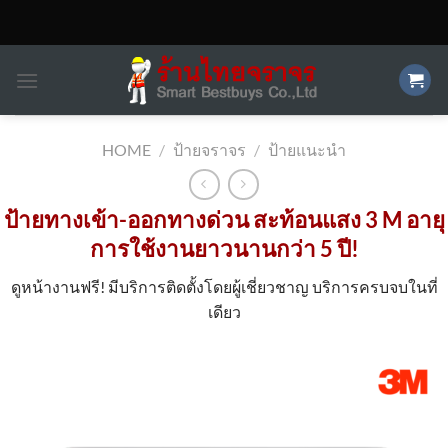
Skip
to
content
HOME
/
ป้ายจราจร
/
ป้ายแนะนำ
ป้ายทางเข้า-ออกทางด่วน สะท้อนแสง 3 M อายุ
การใช้งานยาวนานกว่า 5 ปี!
ดูหน้างานฟรี! มีบริการติดตั้งโดยผู้เชี่ยวชาญ บริการครบจบในที่
เดียว