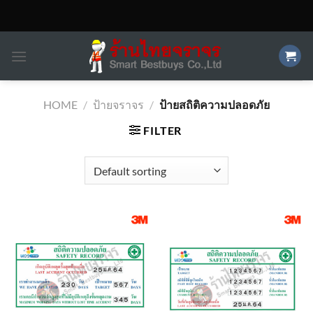
Skip
to
content
HOME
/
ป้ายจราจร
/
ป้ายสถิติความปลอดภัย
FILTER