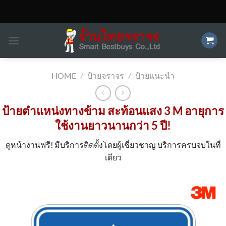
Skip
to
content
HOME
/
ป้ายจราจร
/
ป้ายแนะนำ
ป้ายตำแหน่งทางข้าม สะท้อนแสง 3 M อายุการ
ใช้งานยาวนานกว่า 5 ปี!
ดูหน้างานฟรี! มีบริการติดตั้งโดยผู้เชี่ยวชาญ บริการครบจบในที่
เดียว