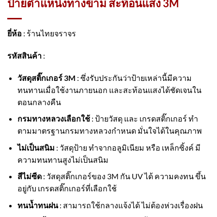
ป้ายตำแหน่งทางข้าม สะท้อนแสง 3M
ยี่ห้อ
: ร้านไทยจราจร
รหัสสินค้า
:
วัสดุสติ๊กเกอร์ 3M
: ซึ่งรับประกันว่าป้ายเหล่านี้มีความ
ทนทานเมื่อใช้งานภายนอก และสะท้อนแสงได้ชัดเจนใน
ตอนกลางคืน
กรมทางหลวงเลือกใช้
: ป้ายวัสดุ และ เกรดสติ๊กเกอร์ ทำ
ตามมาตรฐานกรมทางหลวงกำหนด มั่นใจได้ในคุณภาพ
ไม่เป็นสนิม
: วัสดุป้าย ทำจากอลูมิเนียม หรือ เหล็กซิ้งค์ มี
ความทนทานสูงไม่เป็นสนิม
สีไม่ซีด
: วัสดุสติ๊กเกอร์ของ 3M กัน UV ได้ ความคงทน ขึ้น
อยู่กับ เกรดสติ๊กเกอร์ที่เลือกใช้
ทนน้ำทนฝน
: สามารถใช้กลางแจ้งได้ ไม่ต้องห่วงเรื่องฝน