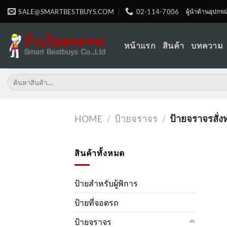
Skip
SALE@SMARTBESTBUYS.COM
02-114-7006
ผู้นำด้านอุปกร
to
content
หน้าแรก
สินค้า
บทความ
Search
for:
HOME
/
ป้ายจราจร
/
ป้ายจราจรสั่ง
สินค้าทั้งหมด
ป้ายสำหรับผู้พิการ
ป้ายที่จอดรถ
ป้ายจราจร