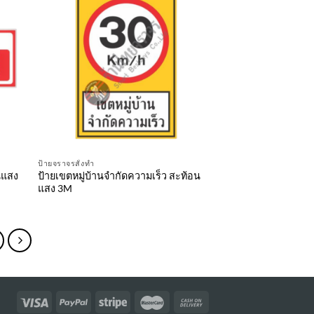
ป้ายจราจรสั่งทำ
นแสง
ป้ายเขตหมู่บ้านจำกัดความเร็ว สะท้อน
แสง 3M