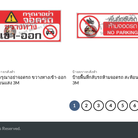
ราจรสั่งทำ
ป้ายจราจรสั่งทำ
กรุณาอย่าจอดรถ ขวางทางเข้า-ออก
ป้ายพื้นที่กลับรถห้ามจอดรถ สะท้อ
้อนแสง 3M
3M
1
2
3
4
5
6
s Reserved.