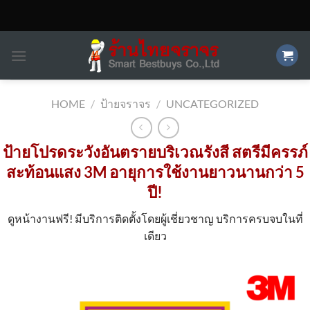
Skip
to
content
HOME
/
ป้ายจราจร
/
UNCATEGORIZED
ป้ายโปรดระวังอันตรายบริเวณรังสี สตรีมีครรภ์
สะท้อนแสง 3M อายุการใช้งานยาวนานกว่า 5
ปี!
ดูหน้างานฟรี! มีบริการติดตั้งโดยผู้เชี่ยวชาญ บริการครบจบในที่
เดียว