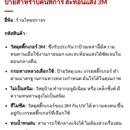
ป้ายสำหรำบคนพิการ สะท้อนแสง 3M
ยี่ห้อ
: ร้านไทยจราจร
รหัสสินค้า
:
วัสดุสติ๊กเกอร์ 3M
: ซึ่งรับประกันว่าป้ายเหล่านี้มีความ
ทนทานเมื่อใช้งานภายนอก และสะท้อนแสงได้ชัดเจนใน
ตอนกลางคืน
กรมทางหลวงเลือกใช้
: ป้ายวัสดุ และ เกรดสติ๊กเกอร์ ทำ
ตามมาตรฐานกรมทางหลวงกำหนด มั่นใจได้ในคุณภาพ
ไม่เป็นสนิม
: วัสดุป้าย ทำจากอลูมิเนียม หรือ เหล็กซิ้งค์ มี
ความทนทานสูงไม่เป็นสนิม
สีไม่ซีด
: วัสดุสติ๊กเกอร์ของ 3M กัน UV ได้ ความคงทน ขึ้น
อยู่กับ เกรดสติ๊กเกอร์ที่เลือกใช้
ทนน้ำทนฝน
: สามารถใช้กลางแจ้งได้ ไม่ต้องห่วงเรื่องฝน