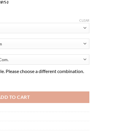
ยตรง
CLEAR
ble. Please choose a different combination.
tity
ADD TO CART