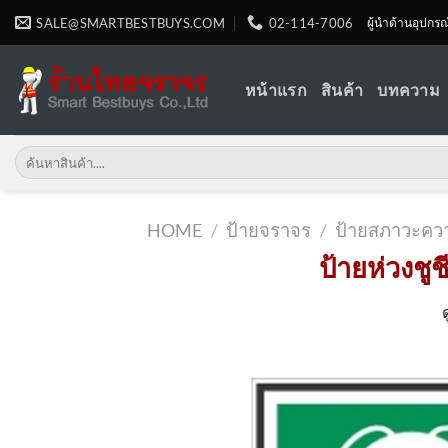
Skip
SALE@SMARTBESTBUYS.COM
02-114-7006
ผู้นำด้านอุปกร
to
content
หน้าแรก
สินค้า
บทความ
Search
for:
HOME
/
ป้ายจราจร
/
ป้ายสภาวะคว
ป้ายห่วงชู