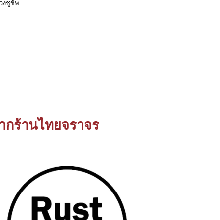
่วงชูชีพ
้ จากร้านไทยจราจร