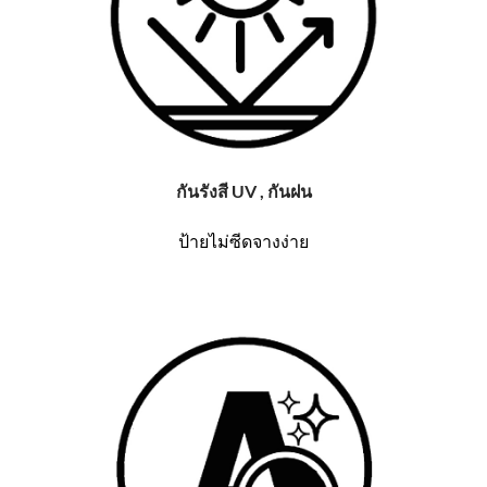
กันรังสี UV , กันฝน
ป้ายไม่ซีดจางง่าย