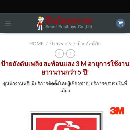
Skip
to
content
HOME
/
ป้ายจราจร
/
ป้ายอัคคีภัย
ป้ายถังดับเพลิง สะท้อนแสง 3 M อายุการใช้งาน
ยาวนานกว่า 5 ปี!
ดูหน้างานฟรี! มีบริการติดตั้งโดยผู้เชี่ยวชาญ บริการครบจบในที่
เดียว