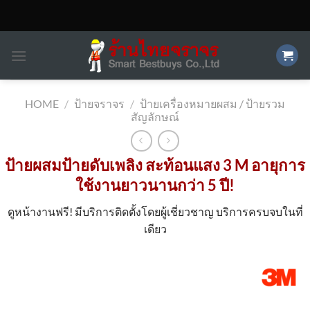
Skip
to
content
HOME
/
ป้ายจราจร
/
ป้ายเครื่องหมายผสม / ป้ายรวม
สัญลักษณ์
ป้ายผสมป้ายดับเพลิง สะท้อนแสง 3 M อายุการ
ใช้งานยาวนานกว่า 5 ปี!
ดูหน้างานฟรี! มีบริการติดตั้งโดยผู้เชี่ยวชาญ บริการครบจบในที่
เดียว