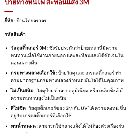
ป้ายทางหนีไฟ สะท้อนแสง 3M
ยี่ห้อ
: ร้านไทยจราจร
รหัสสินค้า
:
วัสดุสติ๊กเกอร์ 3M
: ซึ่งรับประกันว่าป้ายเหล่านี้มีความ
ทนทานเมื่อใช้งานภายนอก และสะท้อนแสงได้ชัดเจนใน
ตอนกลางคืน
กรมทางหลวงเลือกใช้
: ป้ายวัสดุ และ เกรดสติ๊กเกอร์ ทำ
ตามมาตรฐานกรมทางหลวงกำหนด มั่นใจได้ในคุณภาพ
ไม่เป็นสนิม
: วัสดุป้าย ทำจากอลูมิเนียม หรือ เหล็กซิ้งค์ มี
ความทนทานสูงไม่เป็นสนิม
สีไม่ซีด
: วัสดุสติ๊กเกอร์ของ 3M กัน UV ได้ ความคงทน ขึ้น
อยู่กับ เกรดสติ๊กเกอร์ที่เลือกใช้
ทนน้ำทนฝน
: สามารถใช้กลางแจ้งได้ ไม่ต้องห่วงเรื่องฝน