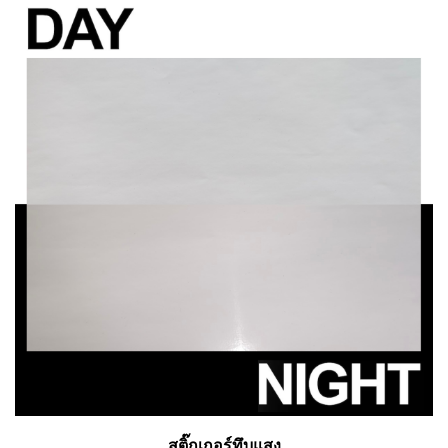
สติ๊กเกอร์ทึบแสง