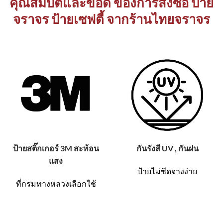
คุณสมบัติและข้อดี ของการสั่งซื้อ ป้าย
จราจร ป้ายเซฟตี้ จากร้านไทยจราจร
ป้ายสติ๊กเกอร์ 3M สะท้อน
กันรังสี UV , กันฝน
แสง
ป้ายไม่ซีดจางง่าย
ที่กรมทางหลวงเลือกใช้