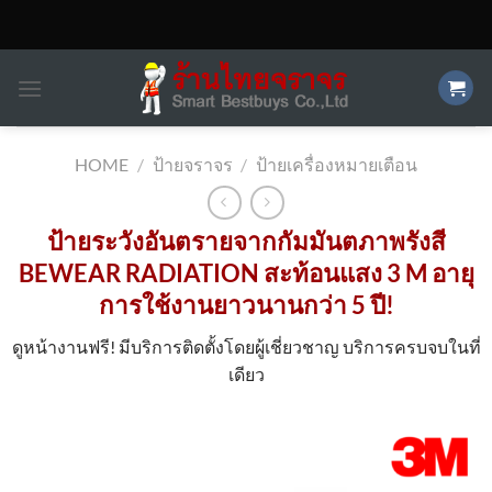
Skip
to
content
HOME
/
ป้ายจราจร
/
ป้ายเครื่องหมายเตือน
ป้ายระวังอันตรายจากกัมมันตภาพรังสี
BEWEAR RADIATION สะท้อนแสง 3 M อายุ
การใช้งานยาวนานกว่า 5 ปี!
ดูหน้างานฟรี! มีบริการติดตั้งโดยผู้เชี่ยวชาญ บริการครบจบในที่
เดียว